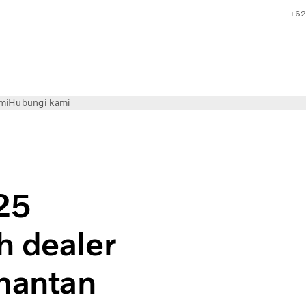
+6
mi
Hubungi kami
25
h dealer
imantan