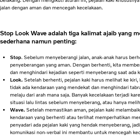
belakang. Dengan mengikuti aturan ini, pejalan kaki khususn
jalan dengan aman dan mencegah kecelakaan.
Stop Look Wave adalah tiga kalimat ajaib yang 
sederhana namun penting:
Stop
. Sebelum menyeberangi jalan, anak-anak harus berhen
penyeberangan yang aman. Dengan berhenti, kita memberi
dan menghindari kejadian seperti menyeberang saat ada 
Look.
Setelah berhenti, pejalan kaki harus melihat ke kiri,
tidak ada kendaraan yang mendekat dan menghindari tab
melaju dari arah mana saja. Banyak kecelakaan terjadi kar
situasi lalu lintas sebelum menyeberang, atau hanya meliha
Wave.
Setelah memastikan aman, pejalan kaki melambai
kendaraan yang berhenti atau terlihat memperhatikan me
penyadari ada pejalan kaki yang hendak menyeberang, ja
komunikasi non-verbal ini membantu untuk mencegah kec