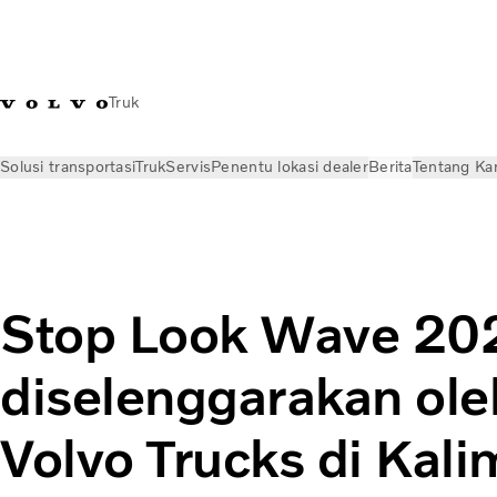
Truk
Solusi transportasi
Truk
Servis
Penentu lokasi dealer
Berita
Tentang Ka
Berita
Siaran pers
Stop Look Wave 2025
Stop Look Wave 20
diselenggarakan ole
Volvo Trucks di Kal