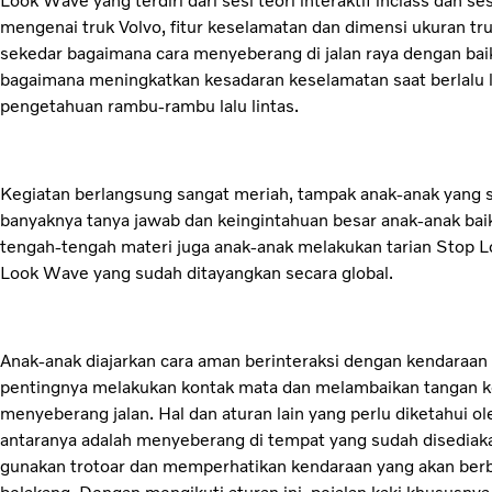
Look Wave yang terdiri dari sesi teori interaktif inclass dan se
mengenai truk Volvo, fitur keselamatan dan dimensi ukuran tr
sekedar bagaimana cara menyeberang di jalan raya dengan baik
bagaimana meningkatkan kesadaran keselamatan saat berlalu l
pengetahuan rambu-rambu lalu lintas.
Kegiatan berlangsung sangat meriah, tampak anak-anak yang s
banyaknya tanya jawab dan keingintahuan besar anak-anak baik
tengah-tengah materi juga anak-anak melakukan tarian Stop
Look Wave yang sudah ditayangkan secara global.
Anak-anak diajarkan cara aman berinteraksi dengan kendaraan b
pentingnya melakukan kontak mata dan melambaikan tangan 
menyeberang jalan. Hal dan aturan lain yang perlu diketahui ol
antaranya adalah menyeberang di tempat yang sudah disediakan y
gunakan trotoar dan memperhatikan kendaraan yang akan berbe