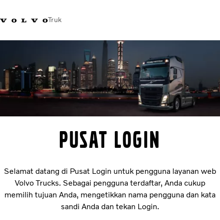
Truk
+622129354200
Gerai Merchandise
Karir
Log in
Indonesia
Solusi transportasi
Truk
Servis
Penentu lokasi dealer
PUSAT LOGIN
Berita
Tentang Kami
Hubungi kami
Selamat datang di Pusat Login untuk pengguna layanan web
Volvo Trucks. Sebagai pengguna terdaftar, Anda cukup
memilih tujuan Anda, mengetikkan nama pengguna dan kata
sandi Anda dan tekan Login.