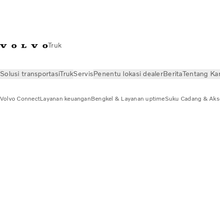
Truk
Solusi transportasi
Truk
Servis
Penentu lokasi dealer
Berita
Tentang Ka
Volvo Connect
Layanan keuangan
Bengkel & Layanan uptime
Suku Cadang & Aks