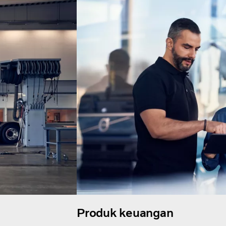
Produk keuangan