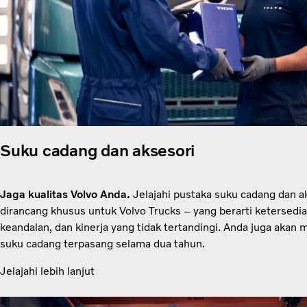
Suku cadang dan aksesori
Jaga kualitas Volvo Anda.
Jelajahi pustaka suku cadang dan a
dirancang khusus untuk Volvo Trucks – yang berarti ketersediaa
keandalan, dan kinerja yang tidak tertandingi. Anda juga akan
suku cadang terpasang selama dua tahun.
Jelajahi lebih lanjut