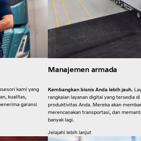
Manajemen armada
ksesori kami yang
Kembangkan bisnis Anda lebih jauh.
Lay
n, kualitas,
rangkaian layanan digital yang tersedia 
 menerima garansi
produktivitas Anda. Mereka akan memba
merencanakan transportasi, dan memanta
banyak lagi.
Jelajahi lebih lanjut