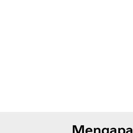
Mengapa 