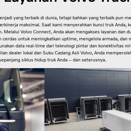
enjadi yang terbaik di dunia, tetapi bahkan yang terbaik pun 
erkinerja maksimal. Saat kami menyerahkan kunci truk Anda,
an. Melalui Volvo Connect, Anda akan mengakses layanan dan du
h cerdas untuk meningkatkan uptime, mengelola armada, dan 
akan data real-time dari teknologi pintar dan konektivitas nir
hlian dealer lokal dan Suku Cadang Asli Volvo, Anda memperol
sepanjang siklus hidup truk Anda – dan seterusnya.