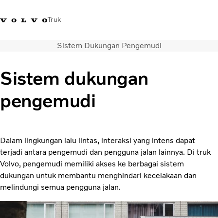
Truk
Sistem Dukungan Pengemudi
+622129354200
Gerai Merchandise
Karir
Log in
Indonesia
Sistem dukungan
Solusi transportasi
pengemudi
Truk
Servis
Penentu lokasi dealer
Berita
Dalam lingkungan lalu lintas, interaksi yang intens dapat
Tentang Kami
terjadi antara pengemudi dan pengguna jalan lainnya. Di truk
Hubungi kami
Volvo, pengemudi memiliki akses ke berbagai sistem
dukungan untuk membantu menghindari kecelakaan dan
melindungi semua pengguna jalan.