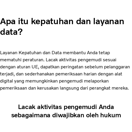
Apa itu kepatuhan dan layanan
data?
Layanan Kepatuhan dan Data membantu Anda tetap
mematuhi peraturan. Lacak aktivitas pengemudi sesuai
dengan aturan UE, dapatkan peringatan sebelum pelanggaran
terjadi, dan sederhanakan pemeriksaan harian dengan alat
digital yang memungkinkan pengemudi melaporkan
pemeriksaan dan kerusakan langsung dari perangkat mereka.
Lacak aktivitas pengemudi Anda
sebagaimana diwajibkan oleh hukum