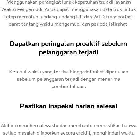
Menggunakan perangkat lunak kepatuhan truk di layanan
Waktu Pengemudi, Anda dapat menggunakan data truk untuk
tetap mematuhi undang-undang UE dan WTD transportasi
darat tentang waktu mengemudi dan periode istirahat.
Dapatkan peringatan proaktif sebelum
pelanggaran terjadi
Ketahui waktu yang tersisa hingga istirahat diperlukan
sebelum pelanggaran terjadi dengan menerima
pemberitahuan.
Pastikan inspeksi harian selesai
Alat ini menghemat waktu dan membantu memastikan bahwa
setiap masalah dilaporkan secara efektif, menghindari waktu