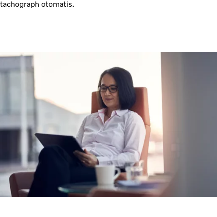
tachograph otomatis.